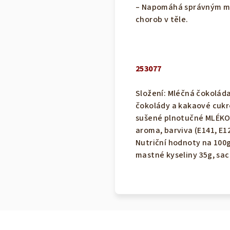
–
Napomáhá správným moz
chorob v těle.
253077
Složení: Mléčná čokoláda
čokolády a kakaové cukro
sušené plnotučné MLÉKO,
aroma, barviva (E141, E1
Nutriční hodnoty na 100g
mastné kyseliny 35g, sach