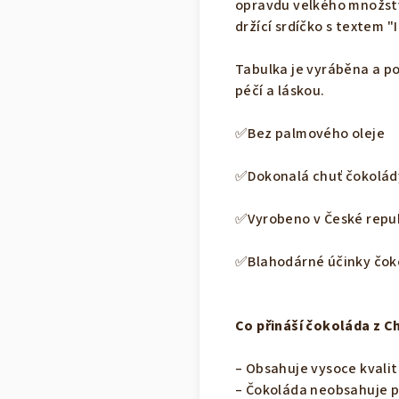
opravdu velkého množství
držící srdíčko s textem "
Tabulka je vyráběna a po
péčí a láskou.
✅Bez palmového oleje
✅Dokonalá chuť čokolád
✅Vyrobeno v České repu
✅Blahodárné účinky čok
Co přináší čokoláda z 
– Obsahuje vysoce kvalit
– Čokoláda neobsahuje p