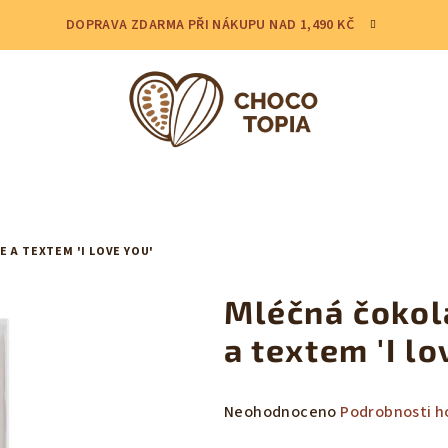
DOPRAVA ZDARMA PŘI NÁKUPU NAD 1,490 KČ
 A TEXTEM 'I LOVE YOU'
Mléčná čokol
a textem 'I lo
Průměrné
Neohodnoceno
Podrobnosti h
hodnocení