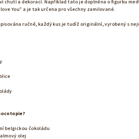
 chutí a dekorací. Například tato je doplněna o figurku me
I love You" a je tak určena pro všechny zamilované.
pisována ručně, každý kus je tudíž originální, vyrobený s nej
y
blice
olády
Chocotopie?
ní belgickou čokoládu
almový olej