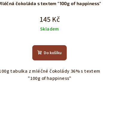
Mléčná čokoláda s textem "100g of happiness"
145 Kč
Skladem
Do košíku
100g tabulka z mléčné čokolády 36% s textem
"100g of happiness"