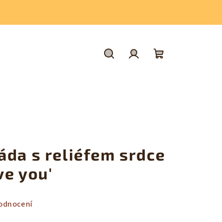
Hledat
Přihlášení
Nákupní
košík
áda s reliéfem srdce
ve you'
odnocení