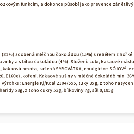
kovým funkcím, a dokonce působí jako prevence zánětlivý
 (81%) zdobená mléčnou čokoládou (15%) s reliéfem z hořké 
vinky a s bílou čokoládou (4%). Složení: cukr, kakaové máslo
 kakaová hmota, sušená SYROVÁTKA, emulgátor: SÓJOVÝ leci
20, E160e), koření. Kakaové sušiny v mléčné čokoládě min. 36
 výrobku: Energie Kj/Kcal 2304/555, tuky 35g, z toho nasycen
aridy 53g, z toho cukry 53g, bílkoviny 7g, sůl 0,195g