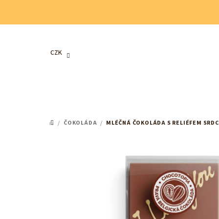
Přejít
na
obsah
CZK
/
ČOKOLÁDA
/
MLÉČNÁ ČOKOLÁDA S RELIÉFEM SRDCE
DOMŮ