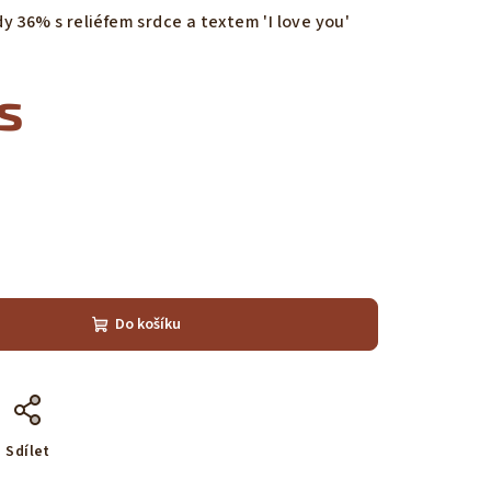
 36% s reliéfem srdce a textem 'I love you'
s
Do košíku
Sdílet