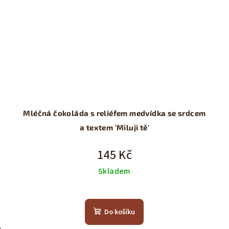
Mléčná čokoláda s reliéfem medvídka se srdcem
a textem 'Miluji tě'
145 Kč
Skladem
Do košíku