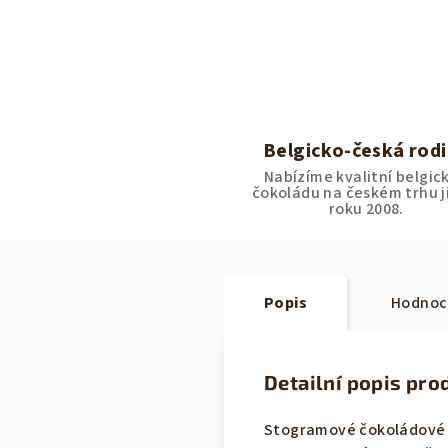
Belgicko-česká rod
Nabízíme kvalitní belgic
čokoládu na českém trhu j
roku 2008.
Popis
Hodnoc
Detailní popis pro
Stogramové čokoládové t