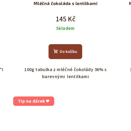
Mléčná čokoláda s lentilkami
145 Kč
Skladem
Do košíku
"I
100g tabulka z mléčné čokolády 36% s
barevnými lentilkami
Tip na dárek ❤️