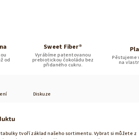
ina
Sweet Fiber®
Pla
kou
Vyrábíme patentovanou
Pěstujeme v
iž od
prebiotickou čokoládu bez
na vlastn
přidaného cukru.
ení
Diskuze
duktu
abulky tvoří základ našeho sortimentu. Vybrat si můžete z