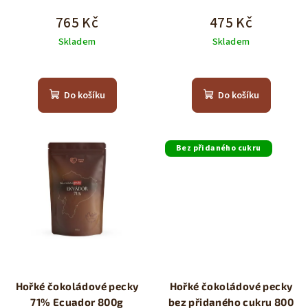
k
765 Kč
475 Kč
t
Skladem
Skladem
ů
Do košíku
Do košíku
Bez přidaného cukru
Hořké čokoládové pecky
Hořké čokoládové pecky
71% Ecuador 800g
bez přidaného cukru 800