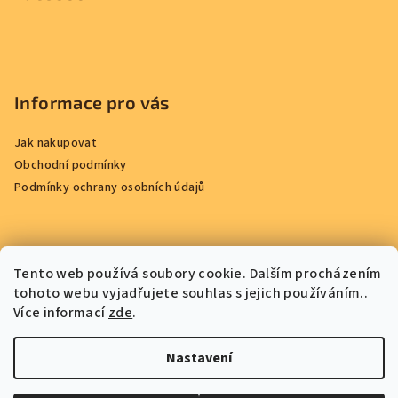
Informace pro vás
Jak nakupovat
Obchodní podmínky
Podmínky ochrany osobních údajů
Přijímáme online platby
Tento web používá soubory cookie. Dalším procházením
tohoto webu vyjadřujete souhlas s jejich používáním..
Více informací
zde
.
Nastavení
Copyright 2026
Chocotopia
. Všechna práva vyhrazena.