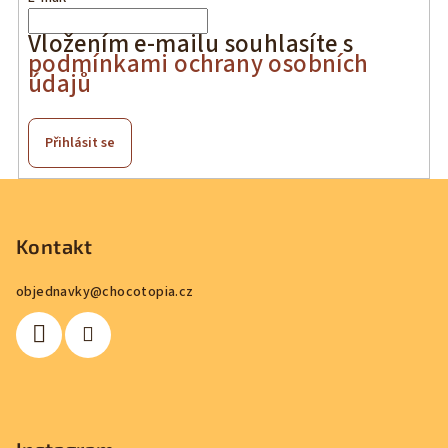
Vložením e-mailu souhlasíte s
podmínkami ochrany osobních
údajů
Přihlásit se
Z
á
p
Kontakt
a
objednavky
@
chocotopia.cz
t
í