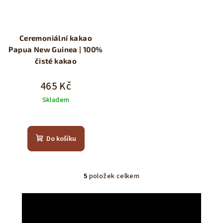
Ceremoniální kakao
Papua New Guinea | 100%
čisté kakao
465 Kč
Skladem
Průměrné
hodnocení
produktu
Do košíku
je
5,0
z
5
5
položek celkem
O
hvězdiček.
v
l
á