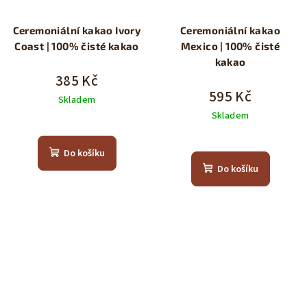
Ceremoniální kakao Ivory
Ceremoniální kakao
Coast | 100% čisté kakao
Mexico | 100% čisté
kakao
385 Kč
595 Kč
Skladem
Skladem
Průměrné
hodnocení
Průměrné
produktu
hodnocení
Do košíku
je
produktu
Do košíku
5,0
je
z
5,0
5
z
hvězdiček.
5
hvězdiček.