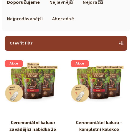
a
Doporučujeme
Nejlevnější
Nejdražší
z
e
Nejprodávanější
Abecedně
n
í
p
Otevřít filtr
r
V
o
Akce
Akce
ý
d
p
u
i
k
s
t
p
ů
r
o
Ceremoniální kakao:
Ceremoniální kakao -
d
zavádějící nabídka 2x
kompletní kolekce