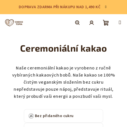
Přejít
DOPRAVA ZDARMA PŘI NÁKUPU NAD 1,490 KČ
na
obsah
Nákupní
Hledat
Přihlášení
Ceremoniální kakao
košík
Naše ceremoniální kakao je vyrobeno z ručně
vybíraných kakaových bobů. Naše kakao se 100%
čistým veganským složením bez cukru
nepředstavuje pouze nápoj, představuje rituál,
který probudí vaši energii a povzbudí vaši mysl.
Bez přidaného cukru