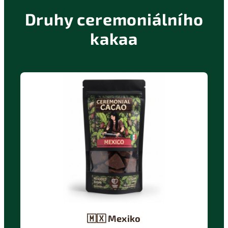
Druhy ceremoniálního
kakaa
🇲🇽
Mexiko