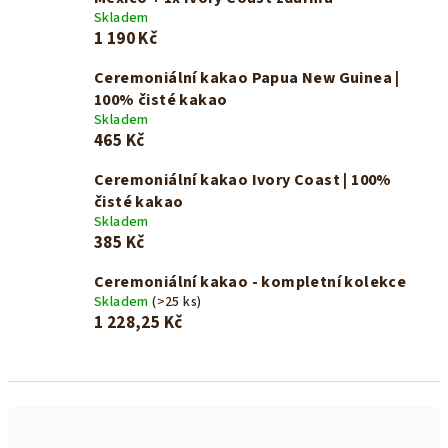
Skladem
1 190 Kč
Ceremoniální kakao Papua New Guinea |
100% čisté kakao
Skladem
465 Kč
Ceremoniální kakao Ivory Coast | 100%
čisté kakao
Skladem
385 Kč
Ceremoniální kakao - kompletní kolekce
Skladem
(>25 ks)
1 228,25 Kč
Ř