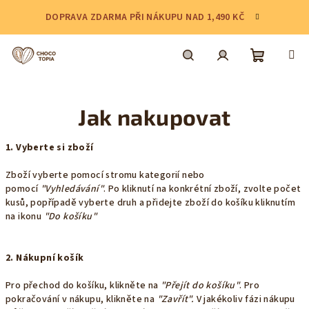
Přejít
DOPRAVA ZDARMA PŘI NÁKUPU NAD 1,490 KČ
na
obsah
Nákupní
Hledat
Přihlášení
Jak nakupovat
košík
1. Vyberte si zboží
Zboží vyberte pomocí stromu kategorií nebo
pomocí
"Vyhledávání"
. Po kliknutí na konkrétní zboží, zvolte počet
kusů, popřípadě vyberte druh a přidejte zboží do košíku kliknutím
na ikonu
"Do košíku"
2. Nákupní košík
Pro přechod do košíku, klikněte na
"Přejít do košíku"
. Pro
pokračování v nákupu, klikněte na
"Zavřít".
V jakékoliv fázi nákupu