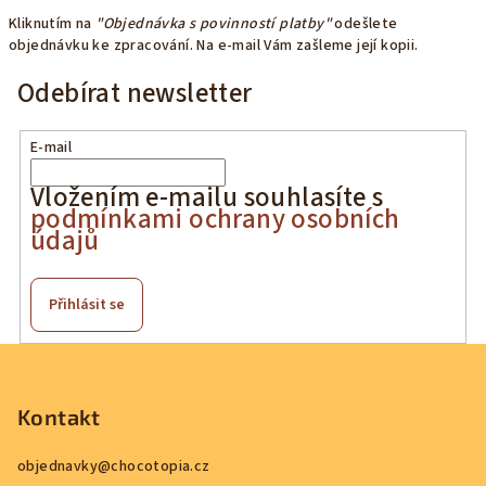
Kliknutím na
"Objednávka s povinností platby"
odešlete
objednávku ke zpracování. Na e-mail Vám zašleme její kopii.
Odebírat newsletter
E-mail
Vložením e-mailu souhlasíte s
podmínkami ochrany osobních
údajů
Přihlásit se
Z
á
p
Kontakt
a
objednavky
@
chocotopia.cz
t