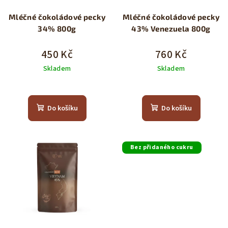
o
Mléčné čokoládové pecky
Mléčné čokoládové pecky
d
34% 800g
43% Venezuela 800g
u
k
450 Kč
760 Kč
t
Skladem
Skladem
ů
Průměrné
hodnocení
produktu
Do košíku
Do košíku
je
5,0
z
5
Bez přidaného cukru
hvězdiček.