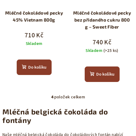
Mléčné čokoládové pecky
Mléčné čokoládové pecky
45% Vietnam 800g
bez přidaného cukru 800
g – Sweet Fiber
710 Kč
740 Kč
Skladem
Skladem
(>25 ks)
Průměrné
hodnocení
Do košíku
produktu
Do košíku
je
5,0
z
5
4
položek celkem
O
hvězdiček.
v
Mléčná belgická čokoláda do
l
fontány
á
d
a
Naše mléčná belgická čokoláda do čokoládových fontán nabízí