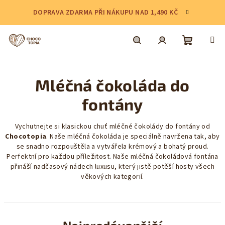
Přejít
DOPRAVA ZDARMA PŘI NÁKUPU NAD 1,490 KČ
na
obsah
Nákupní
Hledat
Přihlášení
Mléčná čokoláda do
košík
fontány
Vychutnejte si klasickou chuť mléčné čokolády do fontány od
Chocotopia
. Naše mléčná čokoláda je speciálně navržena tak, aby
se snadno rozpouštěla a vytvářela krémový a bohatý proud.
Perfektní pro každou příležitost. Naše mléčná čokoládová fontána
přináší nadčasový nádech luxusu, který jistě potěší hosty všech
věkových kategorií.