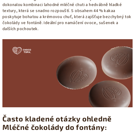
dokonalou kombinaci lahodné mléčné chuti a hedvábně hladké
c
textury, která se snadno rozpouští. S obsahem 44 % kakaa
í
poskytuje bohatou a krémovou chuť, která zajišťuje bezchybný tok
p
čokolády ve fontáně. Ideální pro namáčení ovoce, sušenek a
r
dalších pochoutek.
v
k
y
v
ý
p
i
s
u
Často kladené otázky ohledně
Mléčné čokolády do fontány: