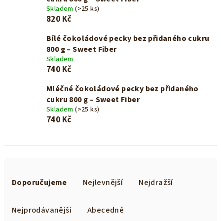
Skladem
(>25 ks)
820 Kč
Bílé čokoládové pecky bez přidaného cukru
800 g – Sweet Fiber
Skladem
740 Kč
Mléčné čokoládové pecky bez přidaného
cukru 800 g – Sweet Fiber
Skladem
(>25 ks)
740 Kč
Ř
a
Doporučujeme
Nejlevnější
Nejdražší
z
e
Nejprodávanější
Abecedně