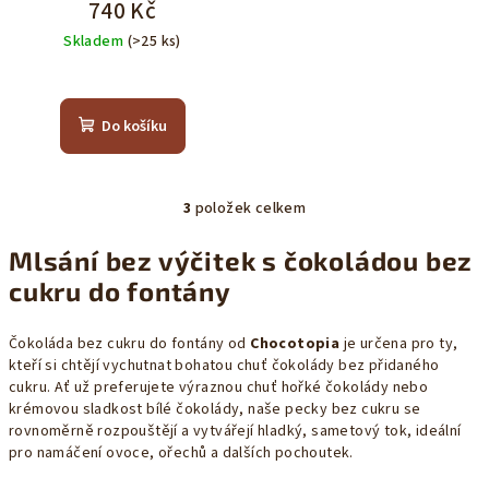
740 Kč
Skladem
(>25 ks)
Průměrné
hodnocení
produktu
Do košíku
je
5,0
z
5
3
položek celkem
O
hvězdiček.
v
Mlsání bez výčitek s čokoládou bez
l
cukru do fontány
á
d
a
Čokoláda bez cukru do fontány od
Chocotopia
je určena pro ty,
kteří si chtějí vychutnat bohatou chuť čokolády bez přidaného
c
cukru. Ať už preferujete výraznou chuť hořké čokolády nebo
í
krémovou sladkost bílé čokolády, naše pecky bez cukru se
p
rovnoměrně rozpouštějí a vytvářejí hladký, sametový tok, ideální
r
pro namáčení ovoce, ořechů a dalších pochoutek.
v