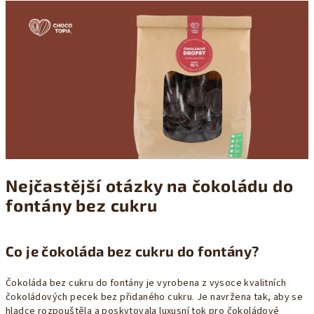
k
y
v
ý
p
i
s
u
Nejčastější otázky na čokoládu do
fontány bez cukru
Co je čokoláda bez cukru do fontány?
Čokoláda bez cukru do fontány je vyrobena z vysoce kvalitních
čokoládových pecek bez přidaného cukru. Je navržena tak, aby se
hladce rozpouštěla a poskytovala luxusní tok pro čokoládové