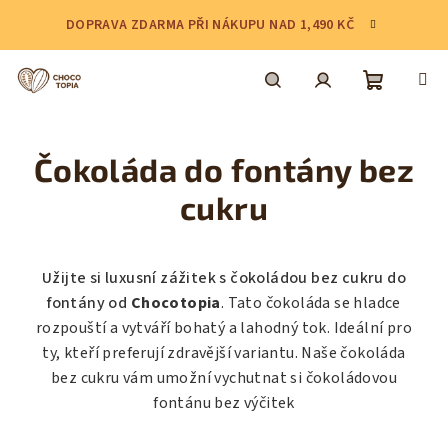
Přejít
DOPRAVA ZDARMA PŘI NÁKUPU NAD 1,490 KČ
na
obsah
Nákupní
Hledat
Přihlášení
Čokoláda do fontány bez
košík
cukru
Užijte si luxusní zážitek s čokoládou bez cukru do
fontány od
Chocotopia
. Tato čokoláda se hladce
rozpouští a vytváří bohatý a lahodný tok. Ideální pro
ty, kteří preferují zdravější variantu. Naše čokoláda
bez cukru vám umožní vychutnat si čokoládovou
fontánu bez výčitek