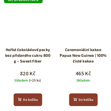
Bez přidaného cukru
Hořké čokoládové pecky
Ceremoniální kakao
bez přidaného cukru 800
Papua New Guinea | 100%
g – Sweet Fiber
čisté kakao
820 Kč
465 Kč
Skladem
(>25 ks)
Skladem
Průměrné
Průměrné
hodnocení
hodnocení
produktu
produktu
Do košíku
Do košíku
je
je
5,0
5,0