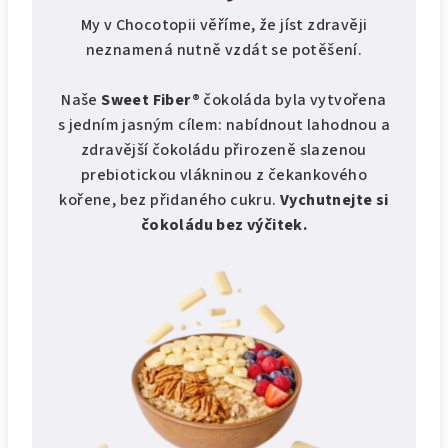
My v Chocotopii věříme, že jíst zdravěji
neznamená nutně vzdát se potěšení.
Naše
Sweet Fiber®
čokoláda byla vytvořena
s jedním jasným cílem: nabídnout lahodnou a
zdravější čokoládu přirozeně slazenou
prebiotickou vlákninou z čekankového
kořene, bez přidaného cukru.
Vychutnejte si
čokoládu bez výčitek.