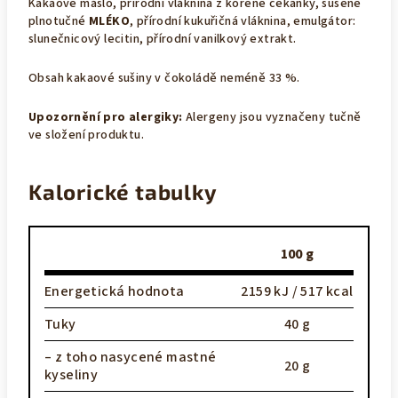
Kakaové máslo, přírodní vláknina z kořene čekanky, sušené
plnotučné
MLÉKO
, přírodní kukuřičná vláknina, emulgátor:
slunečnicový lecitin, přírodní vanilkový extrakt.
Obsah kakaové sušiny v čokoládě neméně 33 %.
Upozornění pro alergiky:
Alergeny jsou vyznačeny tučně
ve složení produktu.
Kalorické tabulky
100 g
Energetická hodnota
2159 kJ / 517 kcal
Tuky
40 g
– z toho nasycené mastné
20 g
kyseliny