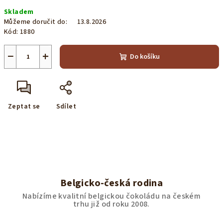
Měrná
Skladem
cena:
Můžeme doručit do:
13.8.2026
Kód:
1880
−
+
Do košíku
Zeptat se
Sdílet
Belgicko-česká rodina
Nabízíme kvalitní belgickou čokoládu na českém
trhu již od roku 2008.