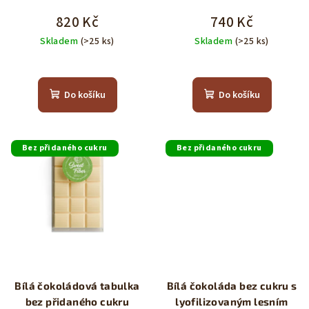
820 Kč
740 Kč
Skladem
(>25 ks)
Skladem
(>25 ks)
Průměrné
Průměrné
hodnocení
hodnocení
produktu
produktu
Do košíku
Do košíku
je
je
5,0
5,0
z
z
5
5
Bez přidaného cukru
Bez přidaného cukru
hvězdiček.
hvězdiček.
Bílá čokoládová tabulka
Bílá čokoláda bez cukru s
bez přidaného cukru
lyofilizovaným lesním