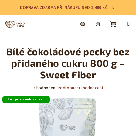
Přejít
DOPRAVA ZDARMA PŘI NÁKUPU NAD 1,490 KČ
na
obsah
Nákupní
Hledat
Přihlášení
Bílé čokoládové pecky bez
košík
přidaného cukru 800 g –
Sweet Fiber
Průměrné
2 hodnocení
Podrobnosti hodnocení
hodnocení
Bez přidaného cukru
produktu
je
5,0
z
5
hvězdiček.