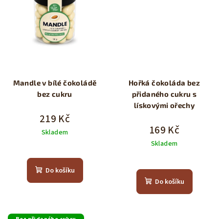
Mandle v bílé čokoládě
Hořká čokoláda bez
bez cukru
přidaného cukru s
lískovými ořechy
219 Kč
169 Kč
Skladem
Skladem
Průměrné
hodnocení
produktu
Do košíku
je
Do košíku
5,0
z
5
hvězdiček.