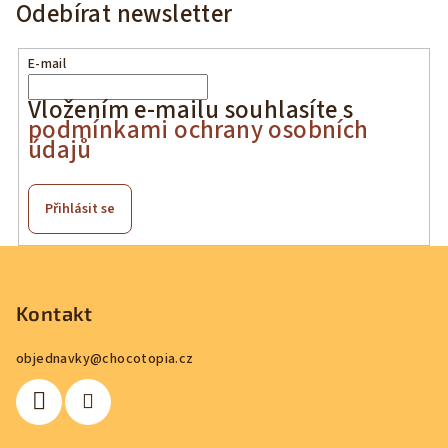
Odebírat newsletter
z
z
5
5
hvězdiček.
hvězdiček.
E-mail
Vložením e-mailu souhlasíte s
podmínkami ochrany osobních
údajů
Přihlásit se
Z
á
p
Kontakt
a
objednavky
@
chocotopia.cz
t
í