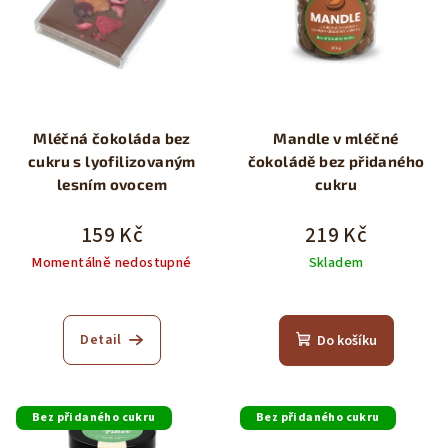
Mléčná čokoláda bez
Mandle v mléčné
cukru s lyofilizovaným
čokoládě bez přidaného
lesním ovocem
cukru
159 Kč
219 Kč
Momentálně nedostupné
Skladem
Průměrné
hodnocení
produktu
Detail
Do košíku
je
5,0
z
5
Bez přidaného cukru
Bez přidaného cukru
hvězdiček.