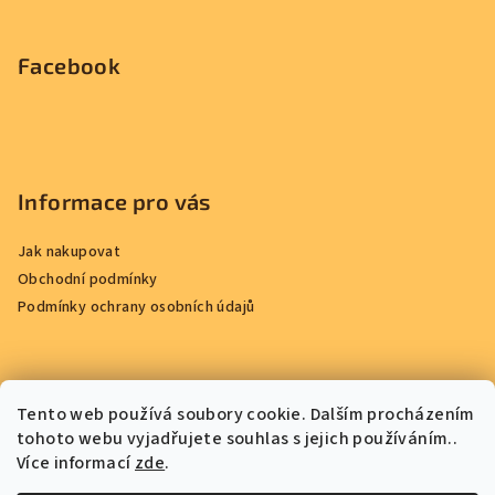
Facebook
Informace pro vás
Jak nakupovat
Obchodní podmínky
Podmínky ochrany osobních údajů
Přijímáme online platby
Tento web používá soubory cookie. Dalším procházením
tohoto webu vyjadřujete souhlas s jejich používáním..
Více informací
zde
.