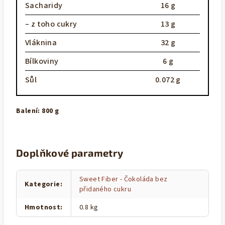
Sacharidy
16 g
– z toho cukry
13 g
Vláknina
32 g
Bílkoviny
6 g
Sůl
0.072 g
Balení: 800 g
Doplňkové parametry
Sweet Fiber - Čokoláda bez
Kategorie
:
přidaného cukru
Hmotnost
:
0.8 kg