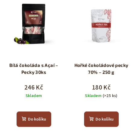
Bílá čokoláda s Açaí –
Hořké čokoládové pecky
Pecky 30ks
70% – 250 g
246 Kč
180 Kč
Skladem
Skladem
(>25 ks)
Do košíku
Do košíku