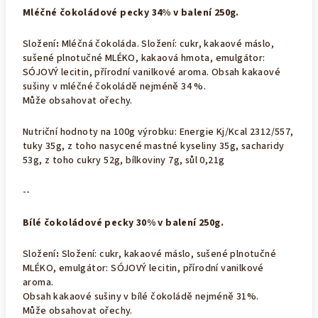
Mléčné čokoládové pecky 34% v balení 250g.
Složení
:
Mléčná čokoláda. Složení: cukr, kakaové máslo,
sušené plnotučné MLÉKO, kakaová hmota, emulgátor:
SÓJOVÝ lecitin, přírodní vanilkové aroma.
Obsah kakaové
sušiny v mléčné čokoládě nejméně 34 %.
Může obsahovat ořechy.
Nutriční hodnoty na 100g výrobku: Energie Kj/Kcal 2312/557,
tuky 35g, z toho nasycené mastné kyseliny 35g, sacharidy
53g, z toho cukry 52g, bílkoviny 7g, sůl 0,21g
--
Bílé čokoládové pecky 30% v balení 250g.
Složení
:
Složení: cukr, kakaové máslo, sušené plnotučné
MLÉKO, emulgátor: SÓJOVÝ lecitin, přírodní vanilkové
aroma.
Obsah kakaové sušiny v bílé čokoládě nejméně 31%.
Může obsahovat ořechy.