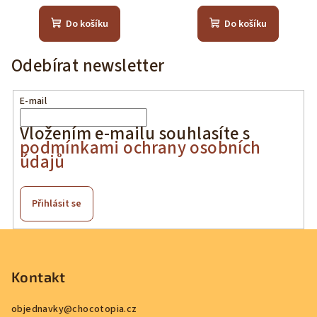
Do košíku
Do košíku
Odebírat newsletter
E-mail
Vložením e-mailu souhlasíte s
podmínkami ochrany osobních
údajů
Přihlásit se
Z
á
p
Kontakt
a
objednavky
@
chocotopia.cz