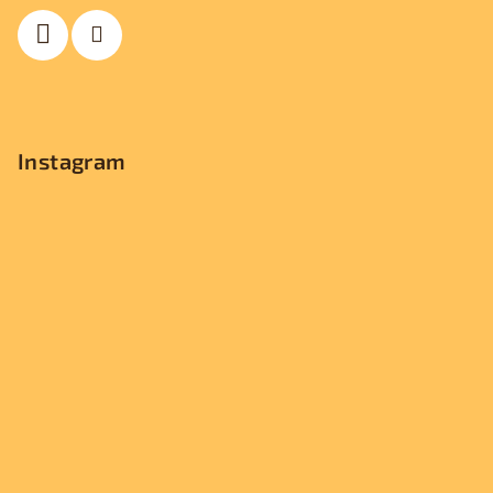
t
í
Instagram