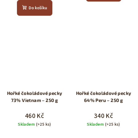
5,0
produktu
Do košíku
z
je
5
5,0
hvězdiček.
z
5
hvězdiček.
Hořké čokoládové pecky
Hořké čokoládové pecky
73% Vietnam – 250 g
64% Peru – 250 g
460 Kč
340 Kč
Skladem
(>25 ks)
Skladem
(>25 ks)