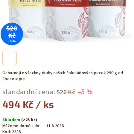
520
Kč
–5 %
Ochutnejte všechny druhy našich čokoládových pecek 250 g od
Chocotopie.
standardní cena:
–5 %
520 Kč
494 Kč
/ ks
Měrná
Skladem
(>25 ks)
cena:
Můžeme doručit do:
11.8.2026
Kód:
2286