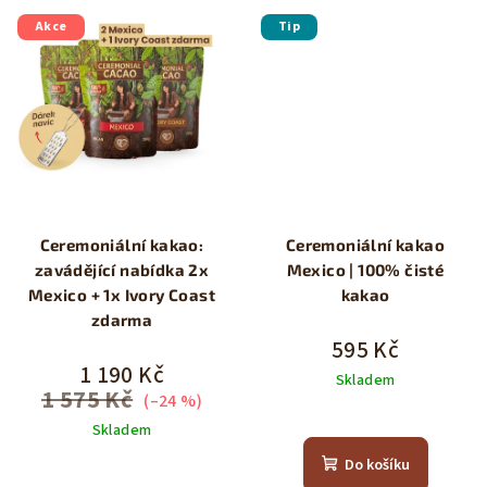
Akce
Tip
Ceremoniální kakao:
Ceremoniální kakao
zavádějící nabídka 2x
Mexico | 100% čisté
Mexico + 1x Ivory Coast
kakao
zdarma
595 Kč
1 190 Kč
Skladem
1 575 Kč
(–24 %)
Průměrné
Skladem
hodnocení
produktu
Průměrné
Do košíku
je
hodnocení