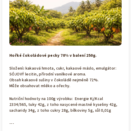
Hořké čokoládové pecky 70% v balení 250g.
Složení
:
kakaová hmota, cukr, kakaové máslo, emulgátor:
SÓJOVÝ lecitin, přírodní vanilkové aroma.
Obsah kakaové sušiny v čokoládě nejméně 72%.
Může obsahovat mléko a ořechy.
Nutriční hodnoty na 100g výrobku: Energie Kj/Kcal
2334/565, tuky 42g, z toho nasycené mastné kyseliny 42g,
sacharidy 34g, z toho cukry 28g, bílkoviny 5g, sůl 0,01g
---