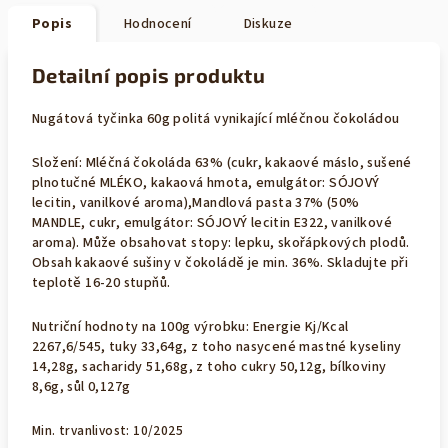
Popis
Hodnocení
Diskuze
Detailní popis produktu
Nugátová tyčinka 60g politá vynikající mléčnou čokoládou
Složení: Mléčná čokoláda 63% (cukr, kakaové máslo, sušené
plnotučné MLÉKO, kakaová hmota, emulgátor: SÓJOVÝ
lecitin, vanilkové aroma),Mandlová pasta 37% (50%
MANDLE, cukr, emulgátor: SÓJOVÝ lecitin E322, vanilkové
aroma). Může obsahovat stopy: lepku, skořápkových plodů.
Obsah kakaové sušiny v čokoládě je min. 36%. Skladujte při
teplotě 16-20 stupňů.
Nutriční hodnoty na 100g výrobku: Energie Kj/Kcal
2267,6/545, tuky 33,64g, z toho nasycené mastné kyseliny
14,28g, sacharidy 51,68g, z toho cukry 50,12g, bílkoviny
8,6g, sůl 0,127g
Min. trvanlivost: 10/2025