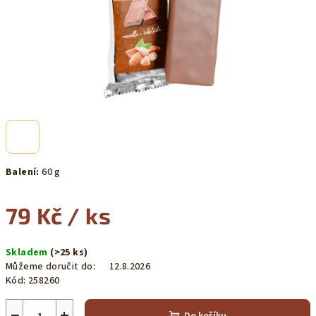
Balení:
60 g
79 Kč
/ ks
Měrná
Skladem
(>25 ks)
cena:
Můžeme doručit do:
12.8.2026
Kód:
258260
−
+