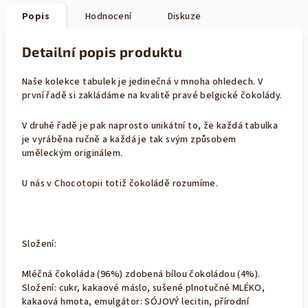
Popis
Hodnocení
Diskuze
Detailní popis produktu
Naše kolekce tabulek je jedinečná v mnoha ohledech. V
první řadě si zakládáme na kvalitě pravé belgické čokolády.
V druhé řadě je pak naprosto unikátní to, že každá tabulka
je vyráběna ručně a každá je tak svým způsobem
uměleckým originálem.
U nás v Chocotopii totiž čokoládě rozumíme.
Složení:
Mléčná čokoláda (96%) zdobená bílou čokoládou (4%).
Složení: cukr, kakaové máslo, sušené plnotučné MLÉKO,
kakaová hmota, emulgátor: SÓJOVÝ lecitin, přírodní