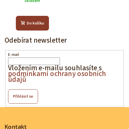
Skladem
Do košíku
Odebírat newsletter
E-mail
Vložením e-mailu souhlasíte s
podmínkami ochrany osobních
údajů
Přihlásit se
Z
á
p
Kontakt