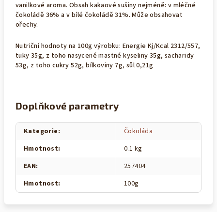
vanilkové aroma. Obsah kakaové sušiny nejméně: v mléčné
čokoládě 36% a v bílé čokoládě 31%. Může obsahovat
ořechy.
Nutriční hodnoty na 100g výrobku: Energie Kj/Kcal 2312/557,
tuky 35g, z toho nasycené mastné kyseliny 35g, sacharidy
53g, z toho cukry 52g, bílkoviny 7g, sůl 0,21g
Doplňkové parametry
Kategorie
:
Čokoláda
Hmotnost
:
0.1 kg
EAN
:
257404
Hmotnost
:
100g