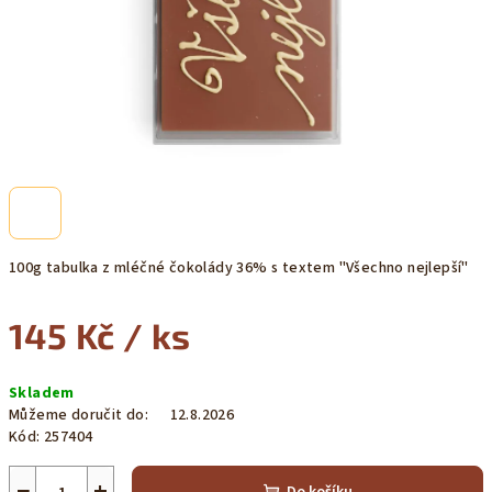
100g tabulka z mléčné čokolády 36% s textem "Všechno nejlepší"
145 Kč
/ ks
Měrná
Skladem
cena:
Můžeme doručit do:
12.8.2026
Kód:
257404
−
+