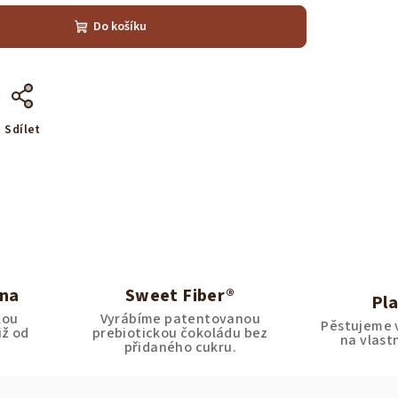
Do košíku
Sdílet
ina
Sweet Fiber®
Pla
kou
Vyrábíme patentovanou
Pěstujeme v
iž od
prebiotickou čokoládu bez
na vlastn
přidaného cukru.