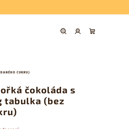
Hledat
Přihlášení
Nákupní
košík
ŘIDANÉHO CUKRU)
hořká čokoláda s
g tabulka (bez
kru)