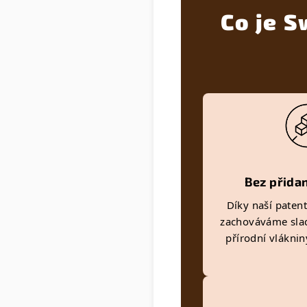
Co je S
Bez přida
Díky naší paten
zachováváme sla
přírodní vlákni