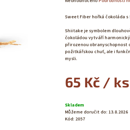
Průměrné
Neohodnoceno
Podrobnosti h
hodnocení
produktu
Sweet Fiber hořká čokoláda s 
je
0,0
Shiitake je symbolem dlouhověk
z
čokoládou vytváří harmonický 
5
přirozenou obranyschopnost o
hvězdiček.
požitkářskou chuť, ale i funkčn
mysli.
65 Kč
/ ks
Měrná
cena:
Skladem
Můžeme doručit do:
13.8.2026
Kód:
2057