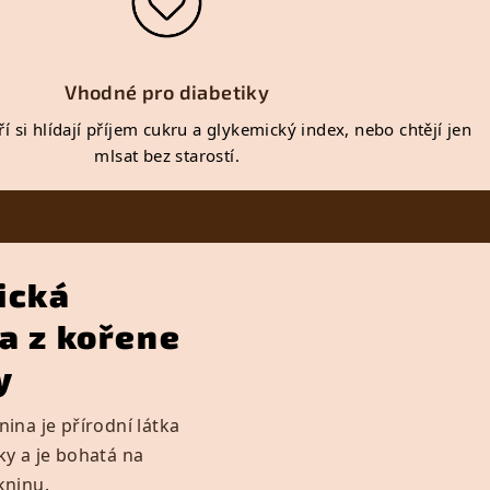
Vhodné pro diabetiky
ří si hlídají příjem cukru a glykemický index, nebo chtějí jen
mlsat bez starostí.
ická
a z kořene
y
ina je přírodní látka
y a je bohatá na
kninu.