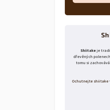
Sh
Shiitake
je trad
dřevěných polenech n
tomu si zachovává 
Ochutnejte shiitake 