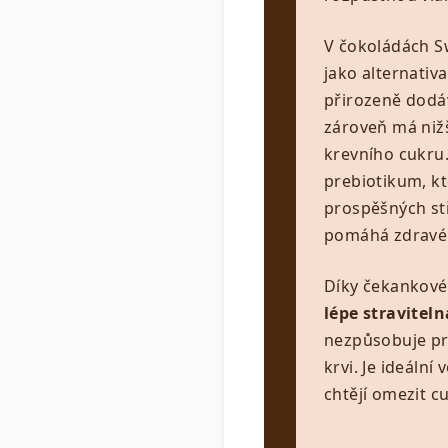
V čokoládách S
jako alternativ
přirozeně dodáv
zároveň má nižš
krevního cukru.
prebiotikum, k
prospěšných stř
pomáhá zdravé
Díky čekankové 
lépe straviteln
nezpůsobuje pr
krvi. Je ideální 
chtějí omezit cu