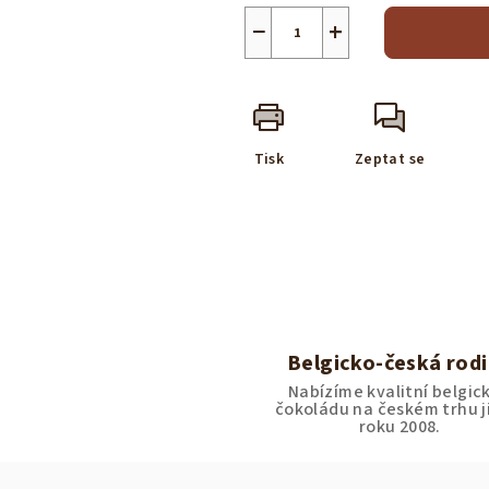
−
+
Tisk
Zeptat se
Belgicko-česká rod
Nabízíme kvalitní belgic
čokoládu na českém trhu j
roku 2008.