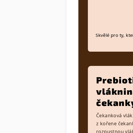
Skvělé pro ty, kte
Prebiot
vláknin
čekank
Čekanková vlákn
z kořene čekank
rozpustnou vlá