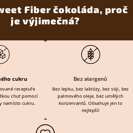
weet Fiber čokoláda, proč
je výjimečná?
ného cukru
Bez alergenů
tované receptuře
Bez lepku, bez laktózy, bez sóji, bez
dkou chuť pomocí
palmového oleje, bez umělých
ny namísto cukru.
konzervantů. Obsahuje jen to
nejlepší!