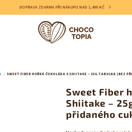
DOPRAVA ZDARMA PŘI NÁKUPU NAD 1,490 KČ
A
/
SWEET FIBER HOŘKÁ ČOKOLÁDA S SHIITAKE – 25G TABULKA (BEZ P
Sweet Fiber 
Shiitake – 25
přidaného cu