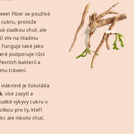
weet Fiber se používá
a cukru, protože
á sladkou chuť, ale
í vliv na hladinu
 Funguje také jako
teré podporuje růst
evních bakterií a
mu trávení.
vláknině je čokoláda
á
, více zasytí a
udké výkyvy cukru v
volbou pro ty, kteří
kr, ale nikoliv chuť.