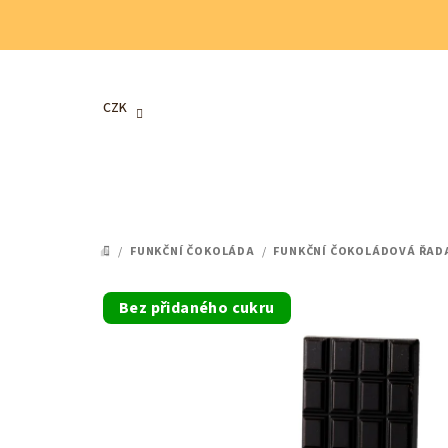
Přejít
na
obsah
CZK
/
FUNKČNÍ ČOKOLÁDA
/
FUNKČNÍ ČOKOLÁDOVÁ ŘAD
DOMŮ
Bez přidaného cukru