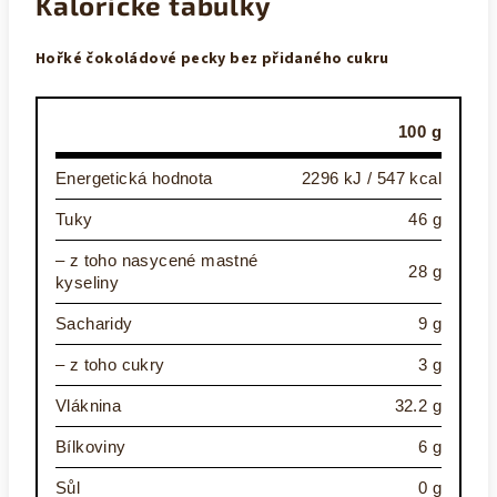
Kalorické tabulky
Hořké čokoládové pecky bez přidaného cukru
100 g
Energetická hodnota
2296 kJ / 547 kcal
Tuky
46 g
– z toho nasycené mastné
28 g
kyseliny
Sacharidy
9 g
– z toho cukry
3 g
Vláknina
32.2 g
Bílkoviny
6 g
Sůl
0 g