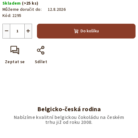
Skladem
(>25 ks)
cena:
Můžeme doručit do:
12.8.2026
Kód:
2295
−
+
Do košíku
Zeptat se
Sdílet
Belgicko-česká rodina
Nabízíme kvalitní belgickou čokoládu na českém
trhu již od roku 2008.