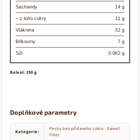
Sacharidy
14 g
– z toho cukry
11 g
Vláknina
32 g
Bílkoviny
7 g
Sůl
0.062 g
Balení: 250 g
Doplňkové parametry
Pecky bez přidaného cukru - Sweet
Kategorie
:
Fiber