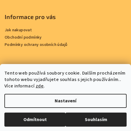
Informace pro vás
Jak nakupovat
Obchodní podmínky
Podmínky ochrany osobních údajů
Přijímáme online platby
Tento web používá soubory cookie. Dalším procházením
tohoto webu vyjadřujete souhlas s jejich používáním..
Více informací
zde
.
Nastavení
Copyright 2026
Chocotopia
. Všechna práva vyhrazena.
Upravit nastavení cookies
Odmítnout
Souhlasím
Vytvořil Shoptet