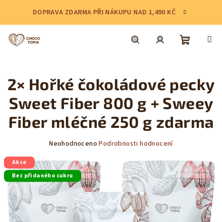
Přejít
DOPRAVA ZDARMA PŘI NÁKUPU NAD 1,490 KČ
na
obsah
Nákupní
Hledat
Přihlášení
2× Hořké čokoládové pecky
košík
Sweet Fiber 800 g + Sweey
Fiber mléčné 250 g zdarma
Průměrné
Neohodnoceno
Podrobnosti hodnocení
hodnocení
Akce
produktu
je
Bez přidaného cukru
0,0
z
5
hvězdiček.