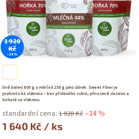
1 920
Kč
–14 %
Dvě balení 800 g a mléčná 250 g jako dárek. Sweet Fiber je
prebiotická vláknina – bez přidaného cukru, přirozeně slazeno a
bohaté na vlákninu.
standardní cena:
–14 %
1 920 Kč
1 640 Kč
/ ks
Měrná