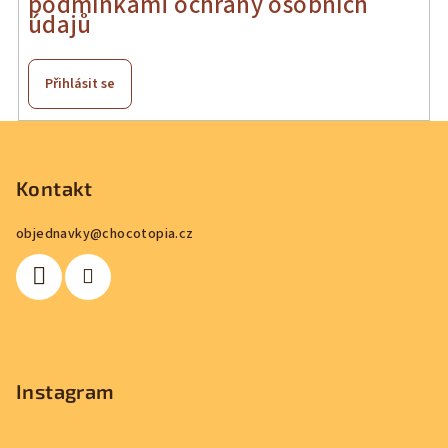
podmínkami ochrany osobních
údajů
Přihlásit se
Z
á
p
Kontakt
a
objednavky
@
chocotopia.cz
t
í
Instagram