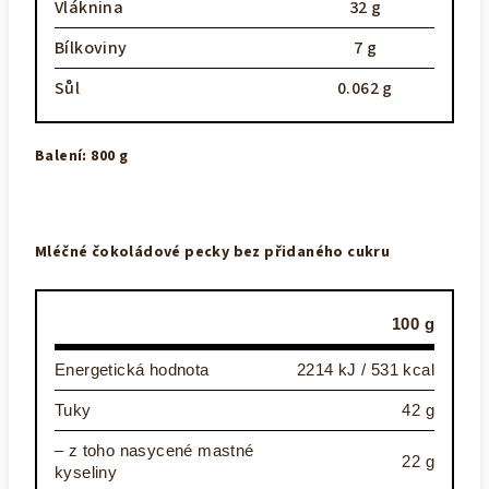
Vláknina
32 g
Bílkoviny
7 g
Sůl
0.062 g
Balení: 800 g
Mléčné čokoládové pecky
bez přidaného cukru
100 g
Energetická hodnota
2214 kJ / 531 kcal
Tuky
42 g
– z toho nasycené mastné
22 g
kyseliny