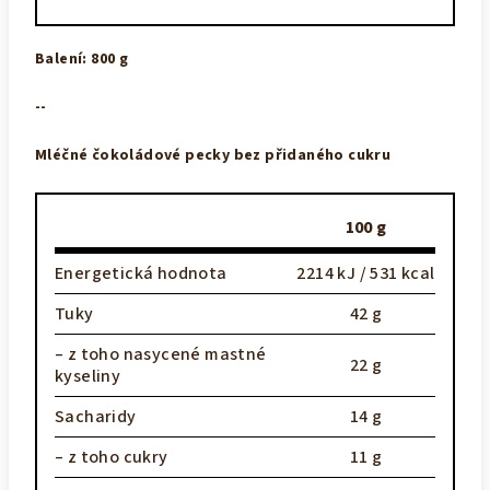
Balení: 800 g
--
Mléčné čokoládové pecky
bez přidaného cukru
100 g
Energetická hodnota
2214 kJ / 531 kcal
Tuky
42 g
– z toho nasycené mastné
22 g
kyseliny
Sacharidy
14 g
– z toho cukry
11 g