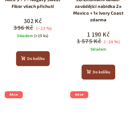
Fiber všech příchutí
zavádějící nabídka 2x
Mexico + 1x Ivory Coast
302 Kč
zdarma
396 Kč
(–23 %)
1 190 Kč
Skladem
(>25 ks)
1 575 Kč
(–24 %)
Průměrné
Skladem
hodnocení
produktu
Do košíku
Průměrné
je
hodnocení
4,6
produktu
Do košíku
z
je
5
5,0
hvězdiček.
z
5
Akce
Akce
hvězdiček.