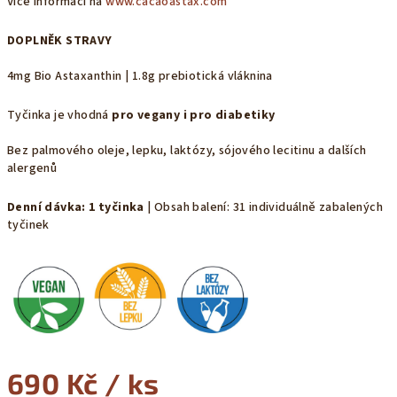
Více informací na
www.cacaoastax.com
DOPLNĚK STRAVY
4mg Bio Astaxanthin | 1.8g prebiotická vláknina
Tyčinka je vhodná
pro vegany i pro diabetiky
Bez palmového oleje, lepku, laktózy, sójového lecitinu a dalších
alergenů
Denní dávka: 1 tyčinka
| Obsah balení: 31 individuálně zabalených
tyčinek
690 Kč
/ ks