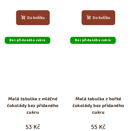
Průměrné
hodnocení
produktu
Do košíku
Do košíku
je
5,0
z
5
Bez přidaného cukru
Bez přidaného cukru
hvězdiček.
Malá tabulka z mléčné
Malá tabulka z hořké
čokolády bez přidaného
čokolády bez přidaného
cukru
cukru
53 Kč
55 Kč