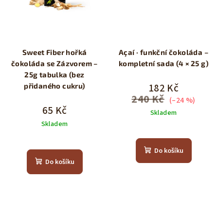
Sweet Fiber hořká
Açaí · funkční čokoláda –
čokoláda se Zázvorem –
kompletní sada (4 × 25 g)
25g tabulka (bez
182 Kč
přidaného cukru)
240 Kč
(–24 %)
65 Kč
Skladem
Skladem
Do košíku
Do košíku