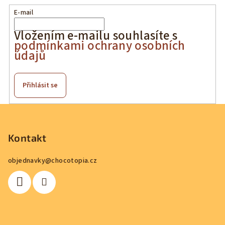
E-mail
Vložením e-mailu souhlasíte s
podmínkami ochrany osobních
údajů
Přihlásit se
Z
á
p
Kontakt
a
objednavky
@
chocotopia.cz
t
í