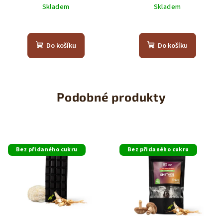
Skladem
Skladem
Průměrné
hodnocení
produktu
Do košíku
Do košíku
je
5,0
z
5
hvězdiček.
Podobné produkty
Bez přidaného cukru
Bez přidaného cukru