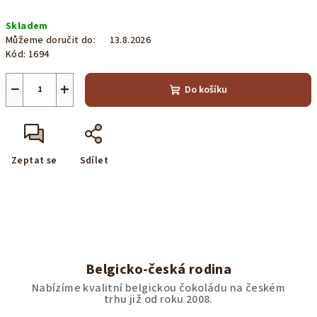
Měrná
Skladem
cena:
Můžeme doručit do:
13.8.2026
Kód:
1694
−
+
Do košíku
Zeptat se
Sdílet
Belgicko-česká rodina
Nabízíme kvalitní belgickou čokoládu na českém
trhu již od roku 2008.