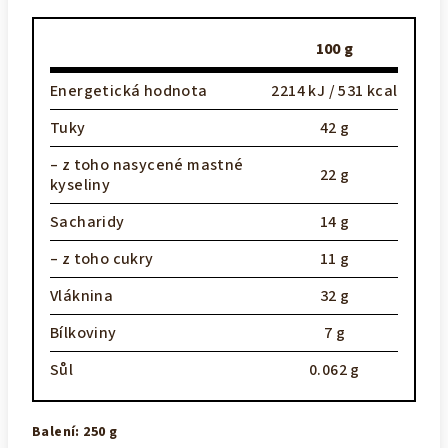
100 g
Energetická hodnota
2214 kJ / 531 kcal
Tuky
42 g
– z toho nasycené mastné
22 g
kyseliny
Sacharidy
14 g
– z toho cukry
11 g
Vláknina
32 g
Bílkoviny
7 g
Sůl
0.062 g
Balení: 250 g