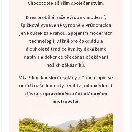
Chocotopie s širším společenstvím.
Dnes probíhá naše výroba v moderní,
špičkové vybavené výrobně v Průhonicích
jen kousek za Prahou. Spojením moderních
technologií, vášně pro čokoládu a
dlouholeté tradice kvality dokážeme
naplnit a dokonce překonat očekávání
našich zákázníků.
V každém kousku čokolády z Chocotopie se
odráží naše hodnoty: kvalita, odpovědnost
a láska k
opravdovému čokoládovému
mistrovství.