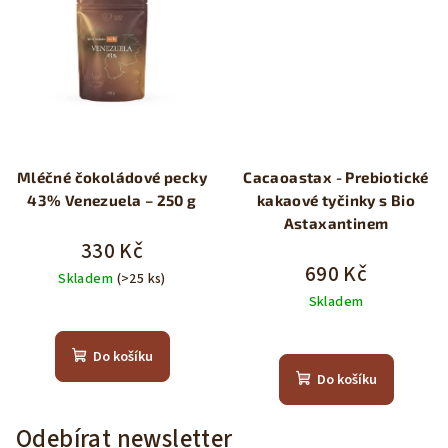
Mléčné čokoládové pecky
Cacaoastax - Prebiotické
43% Venezuela – 250 g
kakaové tyčinky s Bio
Astaxantinem
330 Kč
690 Kč
Skladem
(>25 ks)
Skladem
Průměrné
hodnocení
Do košíku
produktu
Do košíku
je
5,0
Odebírat newsletter
z