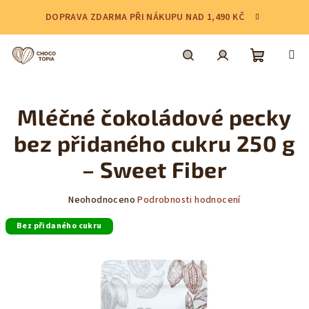
Přejít
DOPRAVA ZDARMA PŘI NÁKUPU NAD 1,490 KČ
na
obsah
Nákupní
Hledat
Přihlášení
Mléčné čokoládové pecky
košík
bez přidaného cukru 250 g
– Sweet Fiber
Průměrné
Neohodnoceno
Podrobnosti hodnocení
hodnocení
Bez přidaného cukru
produktu
je
0,0
z
5
hvězdiček.