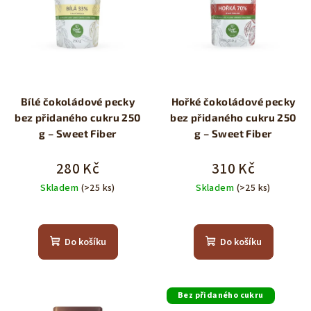
Bílé čokoládové pecky
Hořké čokoládové pecky
bez přidaného cukru 250
bez přidaného cukru 250
g – Sweet Fiber
g – Sweet Fiber
280 Kč
310 Kč
Skladem
(>25 ks)
Skladem
(>25 ks)
Průměrné
hodnocení
produktu
Do košíku
Do košíku
je
5,0
z
5
Bez přidaného cukru
hvězdiček.