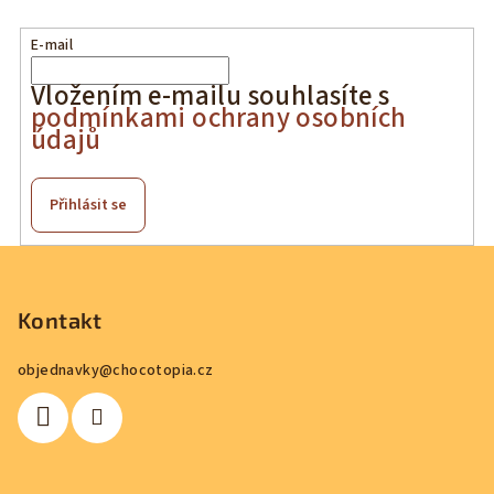
5
hvězdiček.
E-mail
Vložením e-mailu souhlasíte s
podmínkami ochrany osobních
údajů
Přihlásit se
Z
á
p
Kontakt
a
objednavky
@
chocotopia.cz
t
í