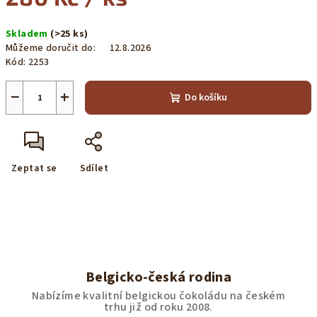
Měrná
Skladem
(>25 ks)
cena:
Můžeme doručit do:
12.8.2026
Kód:
2253
−
+
Do košíku
Zeptat se
Sdílet
Belgicko-česká rodina
Nabízíme kvalitní belgickou čokoládu na českém
trhu již od roku 2008.