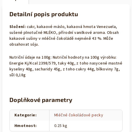
Detailní popis produktu
Složení:
cukr, kakaové máslo, kakaová hmota Venezuela,
sušené plnotučné MLÉKO, přírodní vanilkové aroma. Obsah
kakaové sušiny v mléčné čokoládě nejméně 43 %. Může
obsahovat sóju.
Nutriční údaje na 100g:
Nutriční hodnoty na 100g výrobku:
Energie Kj/Kcal 2398/579, tuky 40g, z toho nasycené mastné
kyseliny 40g, sacharidy 45g, z toho cukry 44g, bílkoviny 7g,
sůl 0,18g
Doplňkové parametry
Kategorie
:
Mléčné čokoládové pecky
Hmotnost
:
0.25 kg