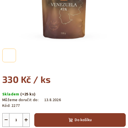
330 Kč
/ ks
Měrná
Skladem
(>25 ks)
cena:
Můžeme doručit do:
13.8.2026
Kód:
2277
−
+
Do košíku